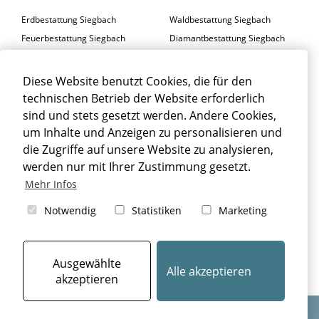
Erdbestattung Siegbach
Waldbestattung Siegbach
Feuerbestattung Siegbach
Diamantbestattung Siegbach
Seebestattung Siegbach
Diese Website benutzt Cookies, die für den
BESTATTER SIEGBACH
technischen Betrieb der Website erforderlich
Trauerfeier Siegbach
Trauerfloristik Siegbach
sind und stets gesetzt werden. Andere Cookies,
um Inhalte und Anzeigen zu personalisieren und
Trauerbegleitung Siegbach
Trauerhalle Siegbach
die Zugriffe auf unsere Website zu analysieren,
Beisetzung Siegbach
werden nur mit Ihrer Zustimmung gesetzt.
TRAUERFALL SIEGBACH
Mehr Infos
Sterbefall Siegbach
Erbrecht Siegbach
Notwendig
Statistiken
Marketing
Bestattung Siegbach
Beerdigung Siegbach
Bestattungsarten Siegbach
Ausgewählte
Alle akzeptieren
akzeptieren
Design & Umsetzung: © 2024
aiu Bestatterkommunikation